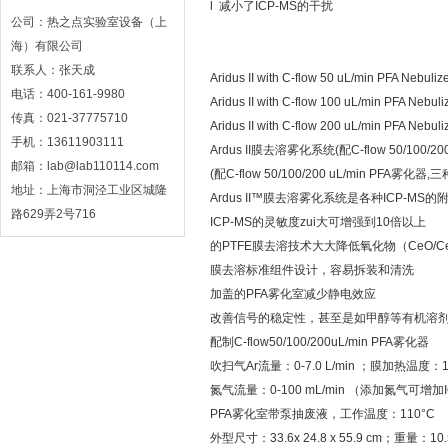
l 减小了ICP-MS的干扰
公司：热之点实验室设备（上
海）有限公司
联系人：张天成
Aridus II with C-flow 50 uL/min PFA Nebuliz
电话：400-161-9980
Aridus II with C-flow 100 uL/min PFA Nebuli
传真：021-37775710
Aridus II with C-flow 200 uL/min PFA Nebuli
手机：13611903111
Ardus II膜去溶雾化系统(配C-flow 50/100/20
邮箱：lab@lab110114.com
(配C-flow 50/100/200 uL/min PFA雾
地址：上海市洞泾工业区城隆
Ardus II™膜去溶雾化系统是各种ICP-M
路629弄2号716
ICP-MS的灵敏度zui大可增强到10倍以上
的PTFE膜去溶技术大大降低氧化物（CeO/Ce 
膜去溶标准组件设计，容易拆装和清洗
加盖的PFA雾化室减少静电效应
改善信号的稳定性，甚至是如甲醇等有机溶
配制C-flow50/100/200uL/min PFA雾化器
吹扫气Ar流量：0-7.0 L/min ；膜加热温度：1
氮气流量：0-100 mL/min （添加氮气可增
PFA雾化室带泵抽废液，工作温度：110°C
外型尺寸：33.6x 24.8 x 55.9 cm；重量：10.