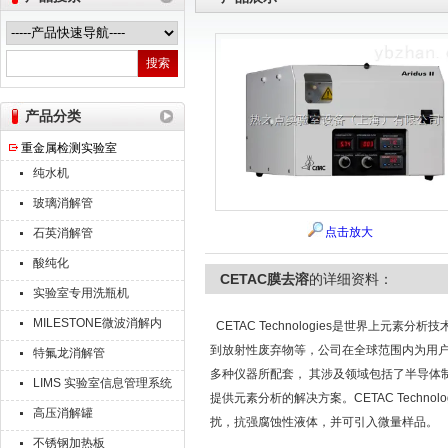
热之点实验室设备（上海）有限公司
产品分类
重金属检测实验室
纯水机
玻璃消解管
点击放大
石英消解管
酸纯化
CETAC膜去溶
的详细资料：
实验室专用洗瓶机
MILESTONE微波消解内
CETAC Technologies是世界上元
罐
到放射性废弃物等，公司在全球范围内为用户
特氟龙消解管
多种仪器所配套， 其涉及领域包括了半导体
LIMS 实验室信息管理系统
提供元素分析的解决方案。CETAC Techno
高压消解罐
扰，抗强腐蚀性液体，并可引入微量样品。
不锈钢加热板