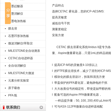
产品特点
石墨赶酸器
选择CETAC 雾化器，您的ICP-AES/MS:
石墨消解仪
提高灵敏度
石墨电加热板
减低信号干扰
膜去溶
测量更稳定
安装方便
石墨凹形加热板
微波消解仪/萃取仪
CETAC 膜去溶雾化系统Aridus II是专
MILESTONE全自动测汞
量、Aspire微量雾化器，只需1mL的样品就
仪
CETAC自动进样器
l 提高ICP-MS的灵敏度4-10倍以上
全自动消解仪
l 的PTFE膜去溶技术，减少了溶剂对ICP
MILESTONE大微波
l 模块化的膜去溶设计，拆装和清洗方便
元素分析实验室
l 带盖保护的PFA雾化室，避免静电的干扰
原子吸收
l 大大改善信号的稳定性，即使是如甲醇的
l 配备可选的Aspire PFA微量雾化器，
PFA 瓶
—样品提升量：50, 100, 200,400 µL/min
l 可与ASX-112FR微量自动进样器相配
联系我们