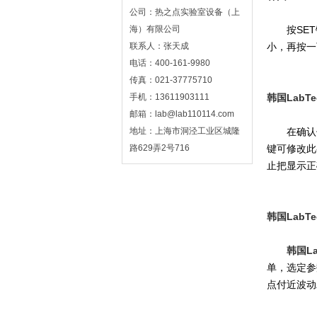
公司：热之点实验室设备（上
海）有限公司
按SET键
联系人：张天成
小，再按一
电话：400-161-9980
传真：021-37775710
手机：13611903111
韩国LabT
邮箱：lab@lab110114.com
地址：上海市洞泾工业区城隆
在确认仪表
路629弄2号716
键可修改此
止把显示正
韩国LabT
韩国La
单，选定参
点付近波动