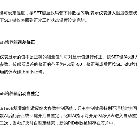
可设定温度，按SET键至数码管下排数据闪动,表示仪表进入温度设定状
下SET键仪表回到正常工作状态温度设定完毕。
ech培养箱
误差修正
显示的值不是正确的测量值时可对显示值进行修正。按SET键3秒进入
参数。传感器误差的修正的范围为+50到-50，修正完成后再按SET键3
确的仪表修正至不正确。
ech培养箱
启动自整定
bTech培养箱
能适应绝大多数控制系统，只有控制效果特别不理想时方可
数At后配合△或▽键开启自整定，此时At指示灯开始闪烁仪表进入自动
二次，当At灯灭时自整定结束，新的PID参数被锁存在芯片中。