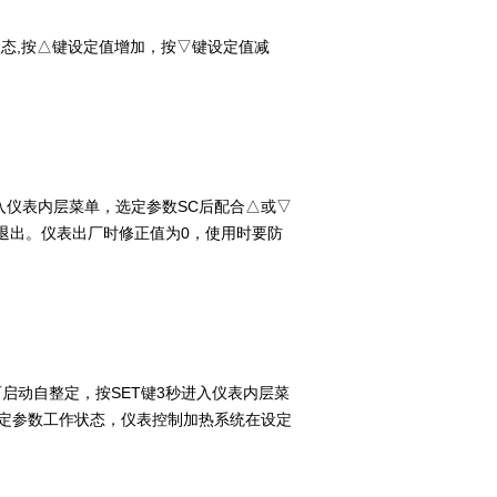
态,按△键设定值增加，按▽键设定值减
仪表内层菜单，选定参数SC后配合△或▽
秒退出。仪表出厂时修正值为0，使用时要防
启动自整定，按SET键3秒进入仪表内层菜
整定参数工作状态，仪表控制加热系统在设定