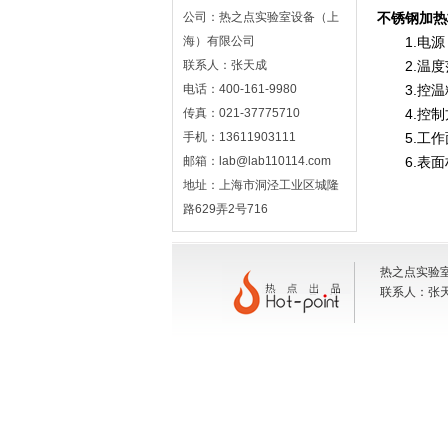
公司：热之点实验室设备（上
不锈钢加热
海）有限公司
1.电源：2
联系人：张天成
2.温度范
电话：400-161-9980
3.控温精
传真：021-37775710
4.控制方
手机：13611903111
5.工作面
邮箱：lab@lab110114.com
6.表面材
地址：上海市洞泾工业区城隆
路629弄2号716
热之点实验室
联系人：张