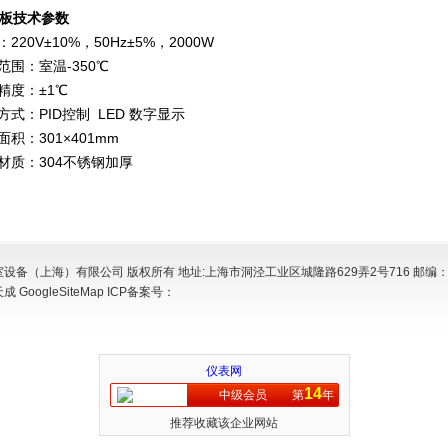
板技术参数
20V±10%，50Hz±5%，2000W
围：室温-350℃
度：±1℃
式：PID控制 LED 数字显示
积：301×401mm
质：304不锈钢加厚
设备（上海）有限公司 版权所有 地址:上海市洞泾工业区城隆路629弄2号716 邮编：2
天成
GoogleSiteMap
ICP备案号：
仪表网
14
中级会员
第
年
推荐收藏该企业网站