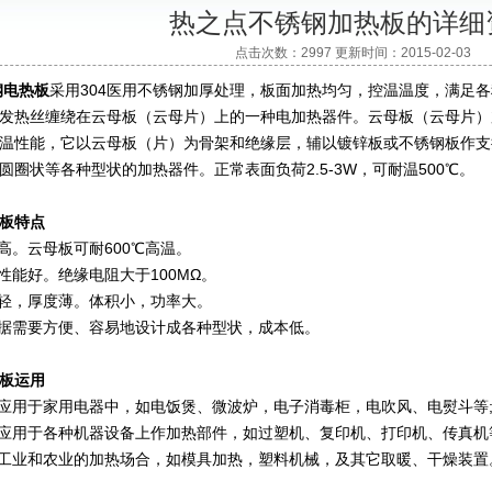
热之点不锈钢加热板的详细
点击次数：2997 更新时间：2015-02-03
钢电热板
采用304医用不锈钢加厚处理，板面加热均匀，控温温度，满足
发热丝缠绕在云母板（云母片）上的一种电加热器件。云母板（云母片）
温性能，它以云母板（片）为骨架和绝缘层，辅以镀锌板或不锈钢板作支
圆圈状等各种型状的加热器件。正常表面负荷2.5-3W，可耐温500℃。
板
特点
。云母板可耐600℃高温。
能好。绝缘电阻大于100MΩ。
轻，厚度薄。体积小，功率大。
据需要方便、容易地设计成各种型状，成本低。
板运用
用于家用电器中，如电饭煲、微波炉，电子消毒柜，电吹风、电熨斗等
用于各种机器设备上作加热部件，如过塑机、复印机、打印机、传真机
工业和农业的加热场合，如模具加热，塑料机械，及其它取暖、干燥装置