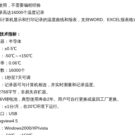
使用，不需要编程经验
高达16000个温度记录
计算机显示和打印记录的温度曲线和报表，支持WORD、EXCEL报表格
技术指标：
器：半导体
±0.5℃
-50℃～+150℃
：0.06℃
：16000个
：1秒至7天可调
：记录器可与计算机相连，并实时测量和记录温度。
768字节，非易失存贮器。
6V锂电池，典型使用寿命2年。用户可自行更换或返回工厂更换。
±1分/月，在20℃环境下运行。
口：USB
iew4.5
ndows2000/XP/vista