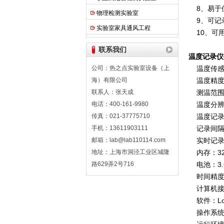
8、易于
物理检测实验室
9、可记录
实验室家具通风工程
10、可用
联系我们
温度记录仪
公司：热之点实验室设备（上
温度传感
海）有限公司
温度精度：
联系人：张天成
测温范围：
电话：400-161-9980
温度分辨率
传真：021-37775710
温度记录数
手机：13611903111
记录间隔
邮箱：lab@lab110114.com
实时记录
地址：上海市洞泾工业区城隆
内存：32
路629弄2号716
电池：3.
时间精度：
计算机接
软件：Logv
操作系统：Wi