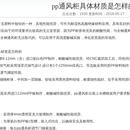
pp通风柜具体材质是怎样
点击次数：1930 更新时间：2018-05-27
常见塑料中较轻的一种，其电性能优异，可作为耐湿热高频绝缘材料应用。具有良好的
要应由于对环境要求比较高的无尘室里面，因为PP材质有优良的耐酸性能，与全钢通
是全钢通风柜无法取代的。可以应用于高强度酸碱实验，净化室里面的等场所。
体材质是怎样的
厚8-12mm（含）进口瓷白色PP制作，耐酸碱性能优异。经CNC裁切加工后，同色
：排气柜采用顶罩式抽气设计,设计有1个∮250mm排风口。导流板采用同质PP材料
的废气捕捉性能。
：储物柜体，中间加一层隔板。铰链采用黑色塑料铰链，耐腐蚀性能好。拉手采用同质C
面采用进口12mmPP板制作，耐酸碱性能优异。pp通风柜台面上水槽根据用户要求
璃：采用厚4mm透明亚克力玻璃制作，耐酸碱性能优异。
框：为厚瓷白色PP板c型槽，嵌入式结合，以确保安全及耐用性。
吊钢索：每台pp通风柜调节门钢索连接。