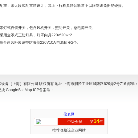
衡配重：采无段式配重箱设计，其上下行程具静音轨道予以限制避免摇晃碰撞。
钮带灯式自锁开关，包含风机开关，照明开关，总电源开关。
采用全罩式三防灯具，灯罩内具220v*20w*2
每台通风柜装设带防溅盖220V10A 电源插座2个。
设备（上海）有限公司 版权所有 地址:上海市洞泾工业区城隆路629弄2号716 邮编：2
天成
GoogleSiteMap
ICP备案号：
仪表网
14
中级会员
第
年
推荐收藏该企业网站