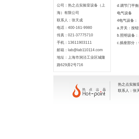
公司：热之点实验室设备（上
d.调节门平
海）有限公司
电气设备
联系人：张天成
4电气设备：
电话：400-161-9980
a.开关：按
传真：021-37775710
b.照明设备：
手机：13611903111
c.插座部分：
邮箱：lab@lab110114.com
地址：上海市洞泾工业区城隆
路629弄2号716
热之点实验室
联系人：张