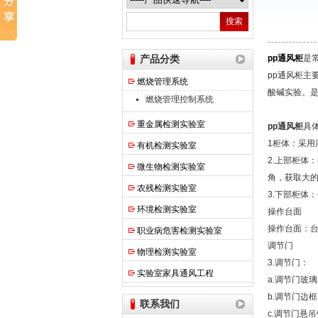
热之点实验室设备（上海）有限公司
产品分类
pp通风柜
是
pp通风柜主
燃烧管理系统
酸碱实验。
燃烧管理控制系统
重金属检测实验室
pp通风柜
具
1柜体：采用
有机检测实验室
2.上部柜体
微生物检测实验室
角，获取大
农残检测实验室
3.下部柜体
环境检测实验室
操作台面
操作台面：台
职业病危害检测实验室
调节门
物理检测实验室
3.调节门：
实验室家具通风工程
a.调节门玻
b.调节门边
联系我们
c.调节门悬