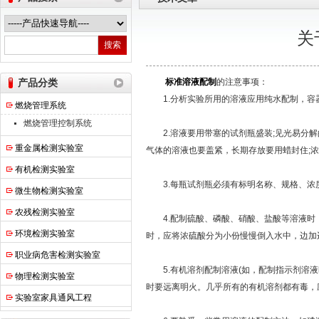
关
热之点实验室设备（上海）有限公司
产品分类
标准溶液配制
的注意事项：
1.分析实验所用的溶液应用纯水配制，容
燃烧管理系统
燃烧管理控制系统
2.溶液要用带塞的试剂瓶盛装;见光易分解的
重金属检测实验室
气体的溶液也要盖紧，长期存放要用蜡封住;
有机检测实验室
3.每瓶试剂瓶必须有标明名称、规格、浓
微生物检测实验室
农残检测实验室
4.配制硫酸、磷酸、硝酸、盐酸等溶液时
环境检测实验室
时，应将浓硫酸分为小份慢慢倒入水中，边加
职业病危害检测实验室
5.有机溶剂配制溶液(如，配制指示剂溶液
物理检测实验室
时要远离明火。几乎所有的有机溶剂都有毒，
实验室家具通风工程