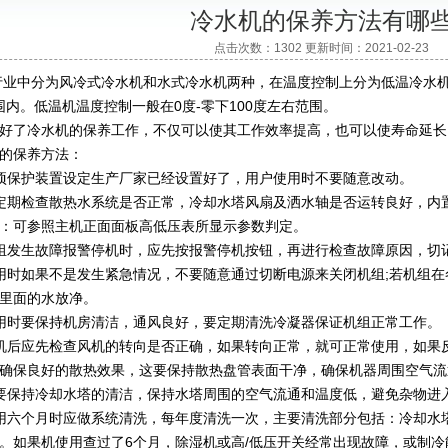
冷水机的保养方法有哪
点击次数：1302 更新时间：2021-02-23
行业中分为风冷式冷水机和水式冷水机两种，在温度控制上分为低温冷水机
范围内。低温机温度控制一般在0度-零下100度左右范围。
好了冷水机的保养工作，不仅可以使其工作效率提高，也可以使寿命延长
保养方法：
保护装置设定生产厂家已经设置好了，用户使用时不要随意改动。
期检查散热水系统是否正常，冷却水塔风扇及洒水轴是否运转良好，内置
：可参照主机正面面板高低压表所显示参数判定。
发生故障报警停机时，应先按报警停机按钮，再进行检查故障原因，切
时如果不是发生紧急情况，不要随意通过切断电源来关闭机组;若机组在
里面的水放净。
时要保持机房清洁，通风良好，要定期清洗冷凝器保证机组正常工作。
后应先检查风机的转向是否正确，如果转向正常，就可正常使用，如果反
确保良好的散热效果，这要保持散热盘管表面干净，确保机器周围空气流
保持冷却水塔的清洁，保持水塔周围的空气流通和温度低，避免杂物进
六个月时应做系统清洗，每年度清洗一次，主要清洗部分包括：冷却水塔
。如果机使用查过了6个月，除湿机或高/低压开关经常出现故障，或制