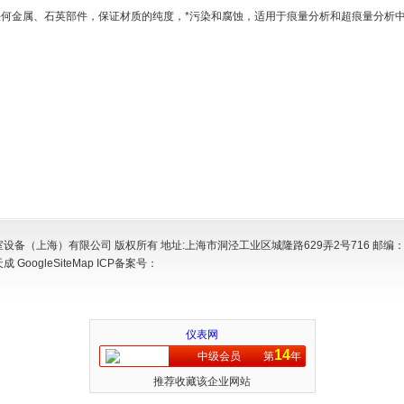
任何金属、石英部件，保证材质的纯度，*污染和腐蚀，适用于痕量分析和超痕量分析
设备（上海）有限公司 版权所有 地址:上海市洞泾工业区城隆路629弄2号716 邮编：2
天成
GoogleSiteMap
ICP备案号：
仪表网
14
中级会员
第
年
推荐收藏该企业网站