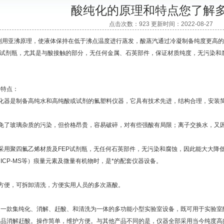
酸纯化的原理和特点您了解
点击次数：923 更新时间：2022-08-27
利用亚沸原理，使液体保持在低于沸点温度进行蒸发，酸蒸汽通过冷凝制备纯度更高的
A试剂瓶，尤其是与酸接触的部分，无任何金属、石英部件，保证材质纯度，无污染和
的特点：
器是制备高纯水和高纯酸或试剂的氟塑料仪器，它具有技术先进，结构合理，安装简
了玻璃杂质的污染，但价格昂贵，容易破碎，对有些强酸有局限；离子交换水，又因
用聚四氟乙烯材质及FEP试剂瓶，无任何石英部件，无污染和腐蚀，因此能大大降
ICP-MS等）痕量元素及微量有机物时，是*的配套仪器设备。
便，可拆卸清洗，方便实用人员的多次蒸酸。
是一款集纯化、消解、赶酸、和清洗为一体的多功能小型实验室设备，既可用于实验室
品消解赶酸。操作简单，维护方便。与其他产品不同的是，仪器全部采用当今纯度高的