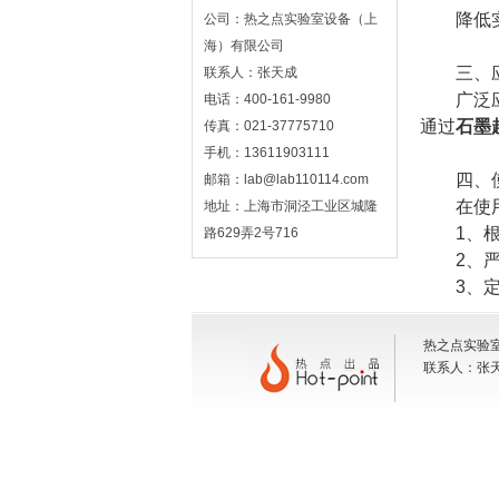
降低实验
公司：热之点实验室设备（上
海）有限公司
三、应
联系人：张天成
广泛应用
电话：400-161-9980
通过
石墨
传真：021-37775710
手机：13611903111
四、使
邮箱：lab@lab110114.com
在使用
地址：上海市洞泾工业区城隆
1、根据
路629弄2号716
2、严格
3、定期
热之点实验室
联系人：张