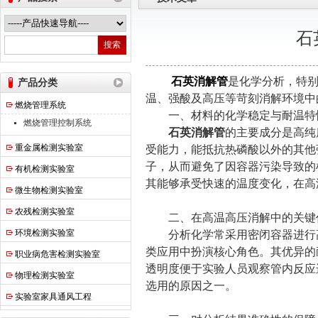
石
热之点实验室设备（上海）有限公司
石英消解管
是化学分析，特
产品分类
温、强酸及高压等苛刻消解环境中
燃烧管理系统
一、材料的化学稳定与耐温特
燃烧管理控制系统
石英消解管
的主要成分是高纯
重金属检测实验室
受能力，能抵抗热磷酸以外的其他
子，从而避免了因容器污染导致的
有机检测实验室
其能够承受快速的温度变化，在高
微生物检测实验室
农残检测实验室
二、在高温高压消解中的关键
环境检测实验室
分析化学常采用密闭容器进行高
类应用中扮演核心角色。其优异的
职业病危害检测实验室
透明度便于实验人员观察管内反应
物理检测实验室
选用的原因之一。
实验室家具通风工程