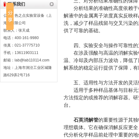
三、对分析结果准确性的保障
联系我们
分析结果的准确性高度依赖于样
解液中的金属离子浓度真实反映样
公司：热之点实验室设备（上
洗，减少了样品残留与交叉污染的
海）有限公司
供了可靠的基础。
联系人：张天成
电话：400-161-9980
四、实验安全与操作可靠性的
传真：021-37775710
在涉及强酸与高温的消解实验中
手机：13611903111
温、冷却及内部压力波动，降低了
邮箱：lab@lab110114.com
解系统的稳定运行提供了保障，有
地址：上海市洞泾工业区城隆
路629弄2号716
五、适用性与方法开发的灵活
适用于多种样品基体与目标元素
方法指定的或推荐的消解容器。研
台。
石英消解管
的重要性源于其独
理想载体。它在确保消解反应更全
代分析化学样品前处理中重要的地