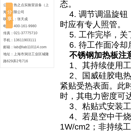
态。
公司：热之点实验室设备（上
4. 调节调温旋
海）有限公司
联系人：张天成
时应有专人照管。
电话：400-161-9980
5. 工作完毕，关
传真：021-37775710
手机：13611903111
6. 待工作面冷却
邮箱：lab@lab110114.com
不锈钢加热板注
地址：上海市洞泾工业区城隆
路629弄2号716
1、其持续使用工作
2、国威硅胶电热
紧贴受热表面。此时
时，其电力密度可达3
3、粘贴式安装工
4、若是空中干烧
1W/cm2；非持续