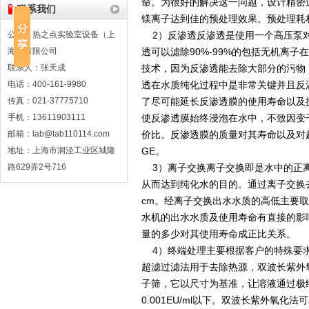
命。为很好的解决这一问题，设计精密
联系我们
镁离子达到佳的预处理效果。预处理耗
公司：热之点实验室设备（上
2）反渗透反渗透是使用一个高压泵对
海）有限公司
透可以滤除90%-99%的包括无机离
联系人：张天成
技术，因为反渗透能去除大部分的污物
电话：400-161-9980
透在水质纯化过程中是非常关键并且反
传真：021-37775710
了尽可能延长反渗透膜的使用寿命以及
手机：13611903111
使反渗透膜始终浸泡在水中，不致因变
邮箱：lab@lab110114.com
价比。反渗透膜的质量对其寿命以及对
地址：上海市洞泾工业区城隆
GE。
路629弄2号716
3）离子交换离子交换即是水中的正离
从而达到纯化水的目的。通过离子交换去
cm。经离子交换出水水质的高低主要
水机的出水水质及使用寿命有直接的影
量的多少对其使用寿命成正比关系。
4）终端处理主要根据客户的特殊要求
超滤过滤法用于去除热源，双波长紫外
子筛，它以尺寸为基准，让溶液通过极
0.001EU/ml以下。双波长紫外氧