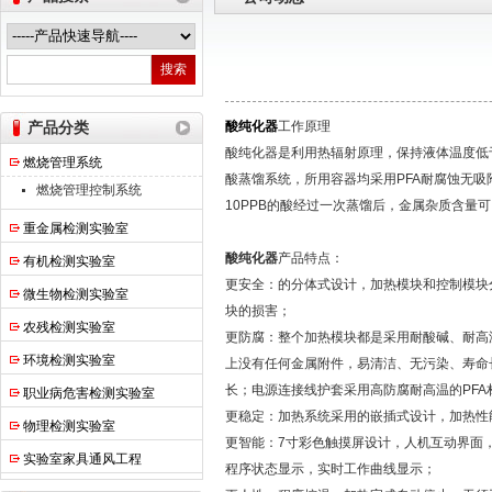
热之点实验室设备（上海）有限公司
产品分类
酸纯化器
工作原理
酸纯化器是利用热辐射原理，保持液体温度低
燃烧管理系统
酸蒸馏系统，所用容器均采用PFA耐腐蚀无吸
燃烧管理控制系统
10PPB的酸经过一次蒸馏后，金属杂质含量可
重金属检测实验室
酸纯化器
产品特点：
有机检测实验室
更安全：的分体式设计，加热模块和控制模块
微生物检测实验室
块的损害；
农残检测实验室
更防腐：整个加热模块都是采用耐酸碱、耐高
环境检测实验室
上没有任何金属附件，易清洁、无污染、寿命
长；电源连接线护套采用高防腐耐高温的PFA
职业病危害检测实验室
更稳定：加热系统采用的嵌插式设计，加热性
物理检测实验室
更智能：7寸彩色触摸屏设计，人机互动界面
实验室家具通风工程
程序状态显示，实时工作曲线显示；