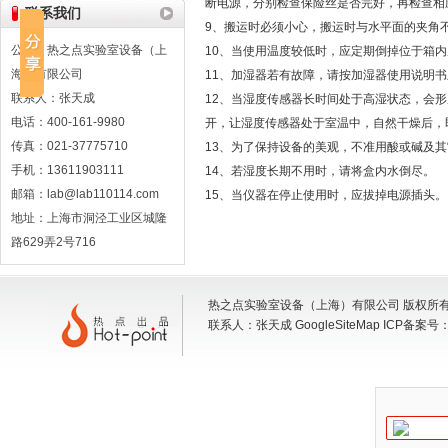
断电源，分别检查保险丝是否完好，再检查相
联系我们
9、搬运时必须小心，搬运时与水平面的夹角不
公司：热之点实验室设备（上
10、当使用温度较低时，应定期倒掉位于箱
海）有限公司
11、加湿器若有故障，请按加湿器使用说明
联系人：张天成
12、当湿度传感器长时间处于高湿状态，会
电话：400-161-9980
开，让湿度传感器处于室温中，自然干燥后，
传真：021-37775710
13、为了保持设备的美观，不准用酸或碱及
手机：13611903111
14、若湿度长期不用时，请将盒内水倒尽。
邮箱：lab@lab110114.com
15、当仪器在停止使用时，应拔掉电源插头。
地址：上海市洞泾工业区城隆
路629弄2号716
热之点实验室设备（上海）有限公司 版权所有 地
联系人：张天成
GoogleSiteMap
ICP备案号