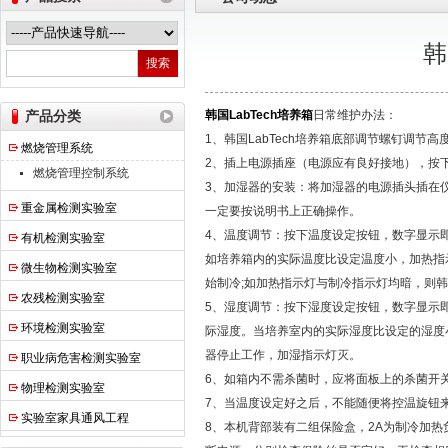
韩
热之点实验室设备（上海）有限公司
产品分类
韩国LabTech培养箱
日常维护办法：
1、韩国LabTech培养箱底部调节螺钉调节
燃烧管理系统
2、插上电源插座（电源应有良好接地），按下
燃烧管理控制系统
3、加湿器的安装：将加湿器的电源插头插在
重金属检测实验室
一定要按说明书上正确操作。
4、温度调节：按下温度设定按钮，数字显示
有机检测实验室
如培养箱内的实际温度比设定温度小，加热指
微生物检测实验室
始制冷;如加热指示灯与制冷指示灯均暗，则韩国
农残检测实验室
5、湿度调节：按下湿度设定按钮，数字显示即
环境检测实验室
际湿度。当培养室内的实际湿度比设定的湿度
器停止工作，加湿指示灯灭。
职业病危害检测实验室
6、如箱内不需杀菌时，应将面板上的杀菌开关
物理检测实验室
7、当温度设定好之后，不能随便将控温旋钮
实验室家具通风工程
8、本机背部装有二组保险盒，2A为制冷加