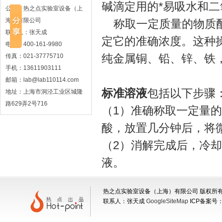
碱滴定用的*易吸水和
公司：热之点实验室设备（上
海）有限公司
称取一定质量的物质配
联系人：张天成
定它的准确浓度。这种
电话：400-161-9980
纯金属铜、铅、锌、铁
传真：021-37775710
手机：13611903111
邮箱：lab@lab110114.com
标准溶液
包括以下步骤
地址：上海市洞泾工业区城隆
路629弄2号716
（1）准确称取一定量
酸，放置几分钟后，将
（2）消解完成后，冷
液。
热之点实验室设备（上海）有限公司 版权所有 地
联系人：张天成
GoogleSiteMap
ICP备案号