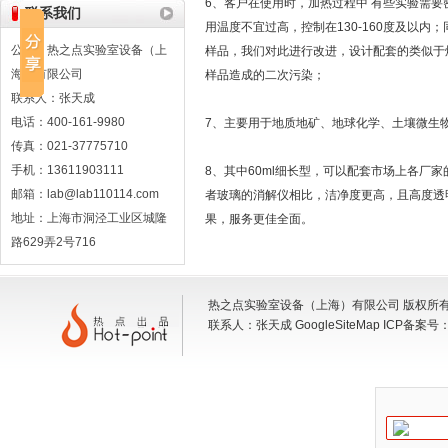
6、客户在使用时，加热过程中 有些实验需
联系我们
用温度不宜过高，控制在130-160度及以
公司：热之点实验室设备（上
样品，我们对此进行改进，设计配套的类似于
海）有限公司
样品造成的二次污染；
联系人：张天成
电话：400-161-9980
7、主要用于地质地矿、地球化学、土壤微生
传真：021-37775710
手机：13611903111
8、其中60ml细长型，可以配套市场上各厂家的
邮箱：lab@lab110114.com
者玻璃的消解仪相比，洁净度更高，且高度透
地址：上海市洞泾工业区城隆
果，服务更佳全面。
路629弄2号716
热之点实验室设备（上海）有限公司 版权所有 地
联系人：张天成
GoogleSiteMap
ICP备案号