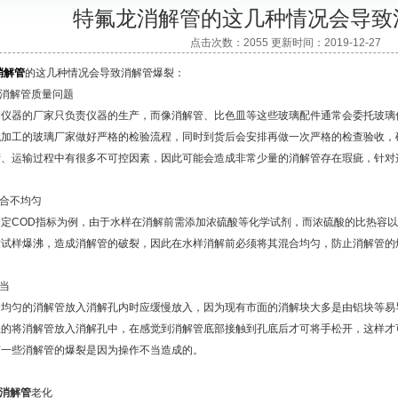
特氟龙消解管的这几种情况会导致
点击次数：2055 更新时间：2019-12-27
消解管
的这几种情况会导致消解管爆裂：
消解管质量问题
器的厂家只负责仪器的生产，而像消解管、比色皿等这些玻璃配件通常会委托玻璃
代加工的玻璃厂家做好严格的检验流程，同时到货后会安排再做一次严格的检查验收，
产、运输过程中有很多不可控因素，因此可能会造成非常少量的消解管存在瑕疵，针对
合不均匀
COD指标为例，由于水样在消解前需添加浓硫酸等化学试剂，而浓硫酸的比热容以
致试样爆沸，造成消解管的破裂，因此在水样消解前必须将其混合均匀，防止消解管的
当
匀的消解管放入消解孔内时应缓慢放入，因为现有市面的消解块大多是由铝块等易
轻的将消解管放入消解孔中，在感觉到消解管底部接触到孔底后才可将手松开，这样才
有一些消解管的爆裂是因为操作不当造成的。
消解管
老化