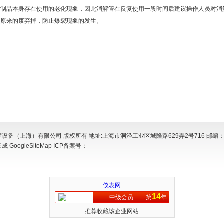
品本身存在使用的老化现象，因此消解管在反复使用一段时间后建议操作人员对消
将原来的废弃掉，防止爆裂现象的发生。
设备（上海）有限公司 版权所有 地址:上海市洞泾工业区城隆路629弄2号716 邮编：2
天成
GoogleSiteMap
ICP备案号：
仪表网
14
中级会员
第
年
推荐收藏该企业网站