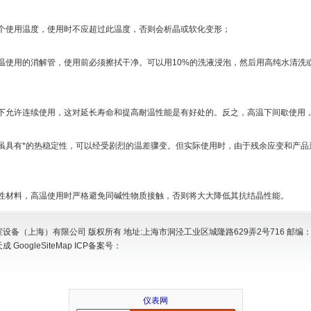
使用温度，使用时不应超过此温度，否则会析晶或软化变形；
使用的消解管，使用前必须擦拭干净。可以用10%的洗液浸泡，然后用高纯水清洗
允许连续使用，这对延长寿命和提高耐温性能是有好处的。反之，高温下间歇使用
具有*的热稳定性，可以经受剧烈的温差骤变。但实际使用时，由于残余应变和产品
材料，高温使用时严格避免同碱性物质接触，否则将大大降低其抗结晶性能。
设备（上海）有限公司 版权所有 地址:上海市洞泾工业区城隆路629弄2号716 邮编：2
天成
GoogleSiteMap
ICP备案号：
仪表网