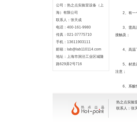
公司：热之点实验室设备（上
海）有限公司
2、有一个
联系人：张天成
电话：400-161-9980
3、需高温
传真：021-37775710
接触及；
手机：13611903111
邮箱：lab@lab110114.com
4、高温下
地址：上海市洞泾工业区城隆
路629弄2号716
5、材质虽
注意；
6、系酸性
热之点实验室
联系人：张