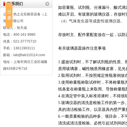
联系我们
如容量瓶、试剂瓶、分液漏斗、酸式滴
公司：热之点实验室设备（上
难以开启。有玻塞的玻璃仪器，存放时
海）有限公司
（4）气体发生器等成套性玻璃仪器。
联系人：张天成
电话：400-161-9980
存放时主、配件要配套放在一起，以防
传真：021-37775710
手机：13611903111
有关玻璃器皿操作注意事项
邮箱：lab@lab110114.com
地址：上海市洞泾工业区城隆
1.盛放试剂时，不了解试剂瓶的性质
路629弄2号716
质用玻璃塞，碱性物质用橡皮塞，见光易
2.取用试剂时，不按照规定将瓶塞倒
3.使用称量瓶称取试样时，不将称量瓶
纸条套在称量瓶上来取用。导致称量瓶
4.在滴定管中装入标准溶液时，不得
5.玻璃仪器的清洗是检验工作的第一
具的清洁检验工作。以至器具内壁严重
6.一般质量检验的品种多、项目杂，
清洗或清洁度检验。必然引起试剂间的