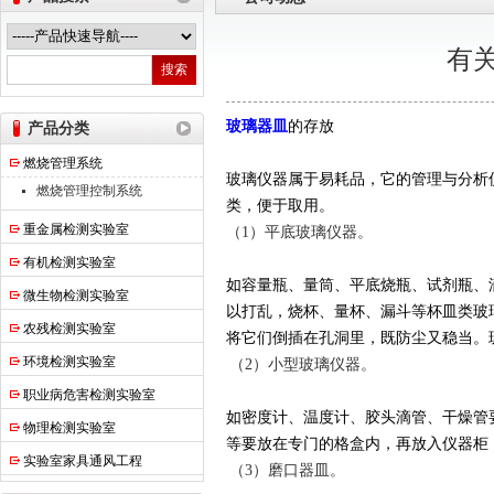
有
热之点实验室设备（上海）有限公司
玻璃器皿
的存放
产品分类
燃烧管理系统
玻璃仪器属于易耗品，它的管理与分析
燃烧管理控制系统
类，便于取用。
重金属检测实验室
（
1
）平底玻璃仪器。
有机检测实验室
如容量瓶、量筒、平底烧瓶、试剂瓶、
微生物检测实验室
以打乱，烧杯、量杯、漏斗等杯皿类玻
农残检测实验室
将它们倒插在孔洞里，既防尘又稳当。
环境检测实验室
（2）小型玻璃仪器。
职业病危害检测实验室
如密度计、温度计、胶头滴管、干燥管
物理检测实验室
等要放在专门的格盒内，再放入仪器柜
实验室家具通风工程
（3）磨口器皿。