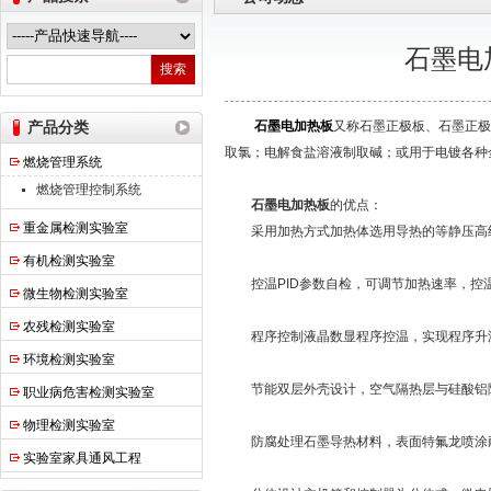
石墨电
热之点实验室设备（上海）有限公司
产品分类
石墨电加热板
又称石墨正极板、石墨正极
取氯；电解食盐溶液制取碱；或用于电镀各种
燃烧管理系统
燃烧管理控制系统
石墨电加热板
的优点：
重金属检测实验室
采用加热方式加热体选用导热的等静压高纯
有机检测实验室
控温PID参数自检，可调节加热速率，控
微生物检测实验室
农残检测实验室
程序控制液晶数显程序控温，实现程序升温
环境检测实验室
节能双层外壳设计，空气隔热层与硅酸铝隔
职业病危害检测实验室
物理检测实验室
防腐处理石墨导热材料，表面特氟龙喷涂耐
实验室家具通风工程