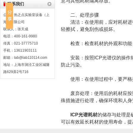
意与其他耗材隔离存放。
联系我们
二、处理步骤
公司：热之点实验室设备（上
清洁：在使用前，应对耗材进行
海）有限公司
轻擦拭，避免刮伤或损坏。
联系人：张天成
电话：400-161-9980
检查：检查耗材的外观和功能，
传真：021-37775710
手机：13611903111
安装：按照ICP光谱仪的操作
邮箱：lab@lab110114.com
防止污染。
地址：上海市洞泾工业区城隆
路629弄2号716
使用：在使用过程中，要严格按
废弃处理：使用后的耗材应按照
殊措施进行处理，确保环境和人身
ICP光谱耗材
的储存与处理是
可以有效延长耗材的使用寿命，提