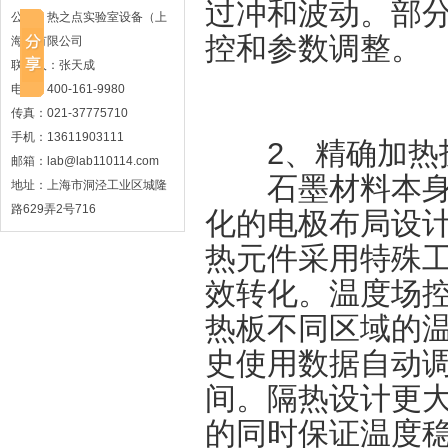
过冲和波动。部
公司：热之点实验室设备（上
控和参数调整。
海）有限公司
联系人：张天成
电话：400-161-9980
传真：021-37775710
手机：13611903111
2、​​精确加热技
邮箱：lab@lab110114.com
石墨材料本身具
地址：上海市洞泾工业区城隆
路629弄2号716
化的电极布局设
热元件采用特殊
效转化。温度场
热板不同区域的
史使用数据自动
间。隔热设计更
的同时保证温度