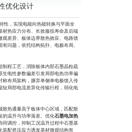
性优化设计
特性，实现电能向热能转换与平面全
基材热应力分布、长效服役寿命及后端
微观差异、板体边界散热效应、电路馈
固有问题，依托结构拓扑、电极布局、
制程工艺，消除板体内部石墨晶粒疏
原生电性参数偏差引发局部电热功率偏
对称布局架构，摒弃单侧单电极馈入传
缩短局部电流差异化传输行程，弱化电
散热通量高于板体中心区域，匹配散
发的温升与功率落差。优化
石墨电加热
协同调控，抑制工况温升过程中石墨基
化装配挤压应力诱发基材微观结构形