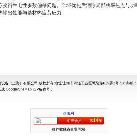
形变衍生电性参数偏移问题。全域优化后消除局部功率热点与功
热输出性能与基材热疲劳应力。
设备（上海）有限公司 版权所有 地址:上海市洞泾工业区城隆路629弄2号716 邮编：2
天成
GoogleSiteMap
ICP备案号：
仪表网
14
中级会员
第
年
推荐收藏该企业网站