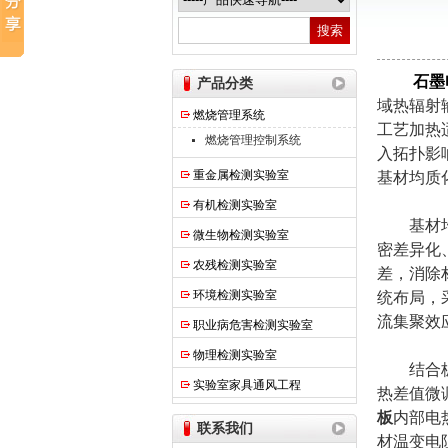
热之点实验室设备（上海）有限公司
石墨
产品分类
域热辐射
燃烧管理系统
工艺加热
燃烧管理控制系统
入拓扑影
重金属检测实验室
基材均质
有机检测实验室
基材均质
微生物检测实验室
密差异化
农残检测实验室
差，消除
环境检测实验室
统布局，
流集聚效
职业病危害检测实验室
物理检测实验室
结合板体
实验室家具通风工程
热差值微
板
内部电
联系我们
材温变电