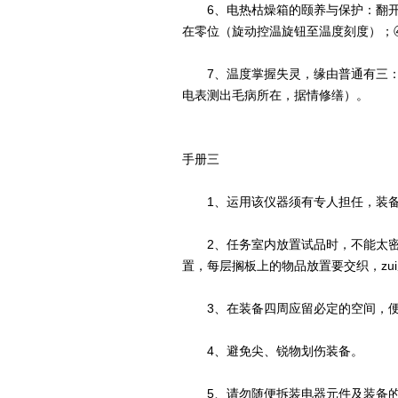
6、电热枯燥箱的颐养与保护：翻开
在零位（旋动控温旋钮至温度刻度）；
7、温度掌握失灵，缘由普通有三：
电表测出毛病所在，据情修缮）。
手册三
1、运用该仪器须有专人担任，装备
2、任务室内放置试品时，不能太密，
置，每层搁板上的物品放置要交织，zu
3、在装备四周应留必定的空间，便
4、避免尖、锐物划伤装备。
5、请勿随便拆装电器元件及装备的