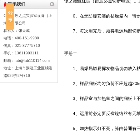
使之接触优良（留意必需切断电源）。
联系我们
公司：热之点实验室设备（上
6、在无防爆安装的枯燥箱内，请勿
海）有限公司
联系人：张天成
7、每次用完后，须将电源局部切断
电话：400-161-9980
传真：021-37775710
手机：13611903111
手册二
邮箱：lab@lab110114.com
地址：上海市洞泾工业区城隆
1、易爆易燃易挥发物品切勿放入枯
路629弄2号716
2、样品搁板均匀负荷不应超越20k
3、样品室与加热室之间的搁板上不
4、运用前必定要反省镍络丝有无堆
5、加热指示灯不亮，缘由普通有三