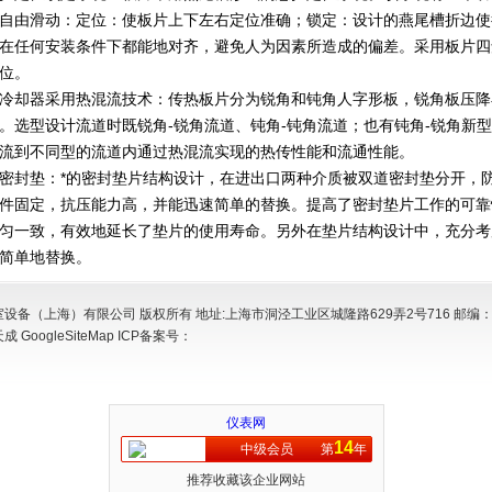
自由滑动：定位：使板片上下左右定位准确；锁定：设计的燕尾槽折边使
在任何安装条件下都能地对齐，避免人为因素所造成的偏差。采用板片四
位。
却器采用热混流技术：传热板片分为锐角和钝角人字形板，锐角板压降
。选型设计流道时既锐角-锐角流道、钝角-钝角流道；也有钝角-锐角新
流到不同型的流道内通过热混流实现的热传性能和流通性能。
封垫：*的密封垫片结构设计，在进出口两种介质被双道密封垫分开，防
件固定，抗压能力高，并能迅速简单的替换。提高了密封垫片工作的可靠
匀一致，有效地延长了垫片的使用寿命。另外在垫片结构设计中，充分考
简单地替换。
设备（上海）有限公司 版权所有 地址:上海市洞泾工业区城隆路629弄2号716 邮编：2
天成
GoogleSiteMap
ICP备案号：
仪表网
14
中级会员
第
年
推荐收藏该企业网站