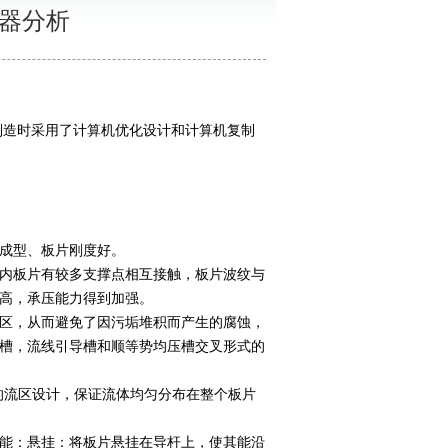
却器分析
制造时采用了计算机优化设计和计算机复制
成型、板片刚度好。
内板片有较多支撑点相互接触，板片波纹与
高，承压能力得到加强。
区，从而避免了因污垢堆积而产生的腐蚀，
槽，流线引导槽和顺等势均压槽交叉形式的
流区设计，保证流体均匀分布在整个板片
能：悬挂：将板片悬挂在导杆上，使其能沿