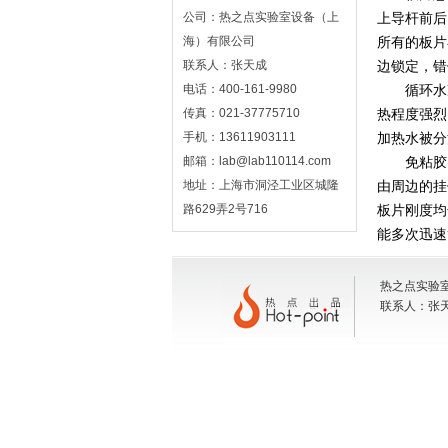
公司：热之点实验室设备（上
上导杆前后
海）有限公司
所有的板片
联系人：张天成
边锁定，错
电话：400-161-9980
循环水冷
传真：021-37775710
热程度强烈
手机：13611903111
加热水被分
邮箱：lab@lab110114.com
免粘胶密
地址：上海市洞泾工业区城隆
由周边的挂
路629弄2号716
板片刚度均
能多次迅速
热之点实验室
联系人：张