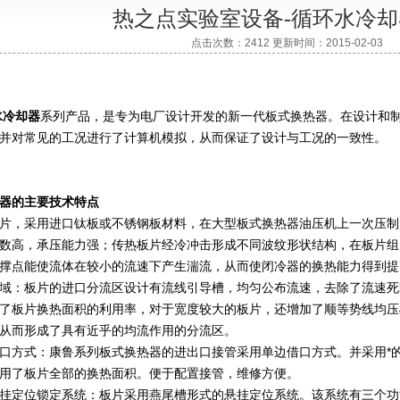
热之点实验室设备-循环水冷
点击次数：2412 更新时间：2015-02-03
水冷却器
系列产品，是专为电厂设计开发的新一代板式换热器。在设计和
并对常见的工况进行了计算机模拟，从而保证了设计与工况的一致性。
器
的主要技术特点
，采用进口钛板或不锈钢板材料，在大型板式换热器油压机上一次压制
高，承压能力强；传热板片经冷冲击形成不同波纹形状结构，在板片组
撑点能使流体在较小的流速下产生湍流，从而使闭冷器的换热能力得到提
：板片的进口分流区设计有流线引导槽，均匀公布流速，去除了流速死
了板片换热面积的利用率，对于宽度较大的板片，还增加了顺等势线均压
从而形成了具有近乎的均流作用的分流区。
方式：康鲁系列板式换热器的进出口接管采用单边借口方式。并采用*的
用了板片全部的换热面积。便于配置接管，维修方便。
定位锁定系统：板片采用燕尾槽形式的悬挂定位系统。该系统有三个功