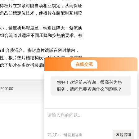
得板片在加紧时能自动相互锁定，从而保证
角凸凹槽定位技术，使板片在装配时互相咬
小，紊流换热程度差；钝角压降大，紊流换
型组合流道以适应不同压降和换热的要求。被
止介质混合。密封垫片镶嵌在密封槽内，
性，板片垫片槽结构设计科学合理，使成型
在线交流
虑了垫片在多次拆装后的*变形问题，垫片
您好！欢迎前来咨询，很高兴为您
00100
服务，请问您要咨询什么问题呢？
发起咨询
可按Enter键发起咨询